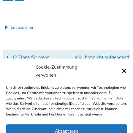
.
Lesezeichen
12 Tipps für mehr
Haidi hat nicht aufgepasst!
Selbstfürsorge für Allergie-
Cookie-Zustimmung
Mamas und -Papas*
verwalten
Um dir ein optimales Erlebnis zu bieten, verwenden wir Technologien wie
Cookies, um Geräteinformationen zu speichern und/oder darauf
zuzugreifen. Wenn du diesen Technologien zustimmst, können wir Daten
wie das Surfverhalten oder eindeutige IDs auf dieser Website verarbeiten.
Wenn du deine Zustimmung nicht erteilst oder zurückziehst, können
bestimmte Merkmale und Funktionen beeinträchtigt werden.
IMPRESSUM
AGB
DATENSCHUTZ
HAFTUNGSAUSSCHLUSS
BILDNACHWEIS
KONTAKT
Akzeptieren