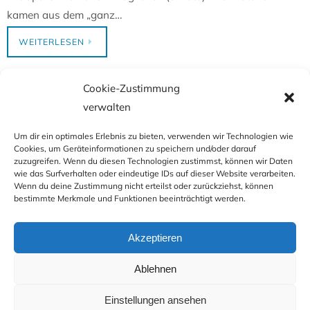
kamen aus dem „ganz…
WEITERLESEN
Cookie-Zustimmung
1
2
verwalten
Um dir ein optimales Erlebnis zu bieten, verwenden wir Technologien wie
Cookies, um Geräteinformationen zu speichern und/oder darauf
zuzugreifen. Wenn du diesen Technologien zustimmst, können wir Daten
wie das Surfverhalten oder eindeutige IDs auf dieser Website verarbeiten.
Wenn du deine Zustimmung nicht erteilst oder zurückziehst, können
bestimmte Merkmale und Funktionen beeinträchtigt werden.
IMPRESSUM
AGB
DATENSCHUTZ
HAFTUNGSAUSSCHLUSS
BILDNACHWEIS
KONTAKT
Akzeptieren
COOKIE-RICHTLINIE (EU)
Ablehnen
Präsentiert von
Nirvana
&
WordPress.
Einstellungen ansehen